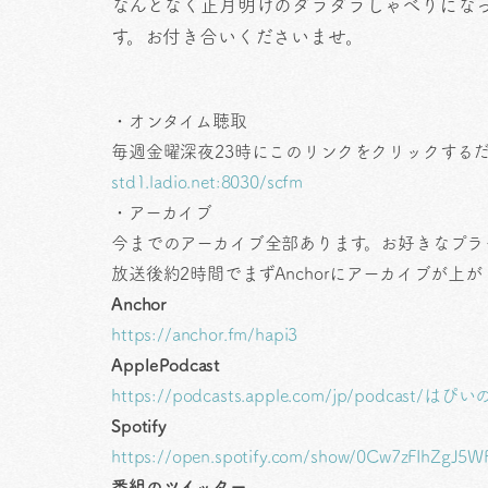
なんとなく正月明けのダラダラしゃべりにな
す。お付き合いくださいませ。
・オンタイム聴取
毎週金曜深夜23時にこのリンクをクリックする
std1.ladio.net:8030/scfm
・アーカイブ
今までのアーカイブ全部あります。お好きなプラ
放送後約2時間でまずAnchorにアーカイブが
Anchor
https://anchor.fm/hapi3
ApplePodcast
https://podcasts.apple.com/jp/podcast
Spotify
https://open.spotify.com/show/0Cw7zFIhZgJ
番組のツイッター