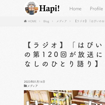
Home
Profile
HOME
Blog
メディア
【ラジオ】「はぴいのお
【ラジオ】「はぴい
の第120回が放送
なしのひとり語り】
2023年01月14日
メディア