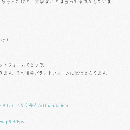
っちゃったけど、大事なことは言ってる気がしていま
だけ！
ットフォームでどうぞ。
上がります。その後各プラットフォームに配信となります。
/はぴいのおしゃべり交差点/id1534338646
5WFwqPOPFpv