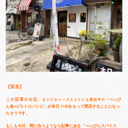
【緊急】
この記事のお店、
べっぴ
カシワカレークエストにも参加中の「
ん舎×ビストロバンビ」が本日
7/30をもって閉店することになっ
たそうです。
もしも今日、間に合うようなら記事にある「べっぴんスパイス