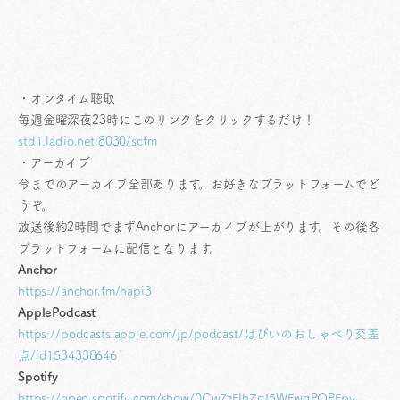
・オンタイム聴取
毎週金曜深夜23時にこのリンクをクリックするだけ！
std1.ladio.net:8030/scfm
・アーカイブ
今までのアーカイブ全部あります。お好きなプラットフォームでど
うぞ。
放送後約2時間でまずAnchorにアーカイブが上がります。その後各
プラットフォームに配信となります。
Anchor
https://anchor.fm/hapi3
ApplePodcast
https://podcasts.apple.com/jp/podcast/はぴいのおしゃべり交差
点/id1534338646
Spotify
https://open.spotify.com/show/0Cw7zFIhZgJ5WFwqPOPFpv