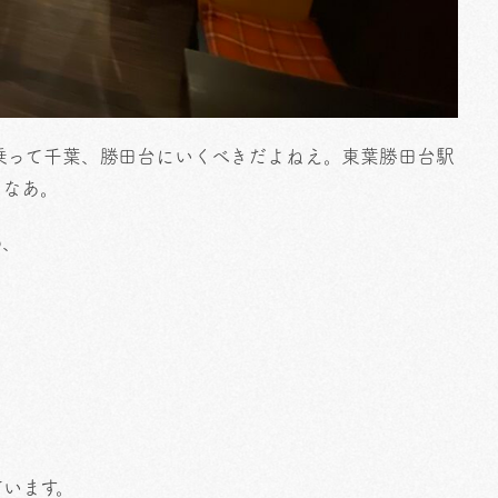
乗って千葉、勝田台にいくべきだよねえ。東葉勝田台駅
るなあ。
の、
ています。