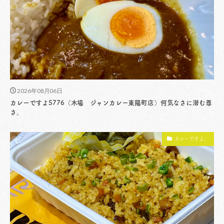
2026年08月06日
カレーですよ5776（木場 ジャンカレー東陽町店）何気なさに潜む尊
さ。
カレーですよ。