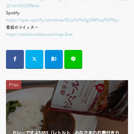
点/id1534338646
Spotify
https://open.spotify.com/show/0Cw7zFIhZgJ5WFwqPOPFpv
番組のツイッター
https://mobile.twitter.com/hapi3net
Prev
カレーですよ5363（レトルト みなさまのお墨付きカ