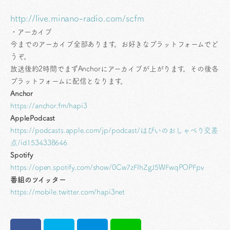
http://live.minano-radio.com/scfm
・アーカイブ
今までのアーカイブ全部あります。お好きなプラットフォームでど
うぞ。
放送後約2時間でまずAnchorにアーカイブが上がります。その後各
プラットフォームに配信となります。
Anchor
https://anchor.fm/hapi3
ApplePodcast
https://podcasts.apple.com/jp/podcast/はぴいのおしゃべり交差
点/id1534338646
Spotify
https://open.spotify.com/show/0Cw7zFIhZgJ5WFwqPOPFpv
番組のツイッター
https://mobile.twitter.com/hapi3net