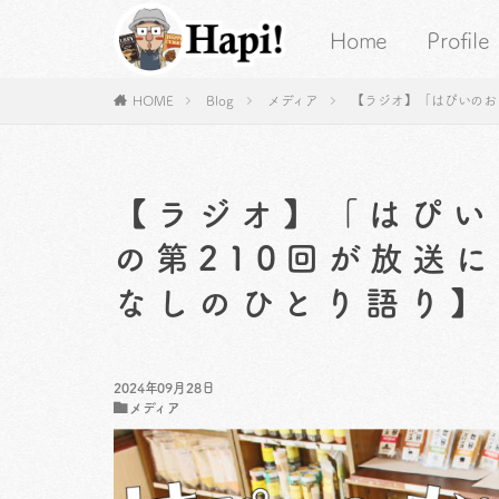
Home
Profile
HOME
Blog
メディア
【ラジオ】「はぴいのお
【ラジオ】「はぴい
の第210回が放送
なしのひとり語り】
2024年09月28日
メディア