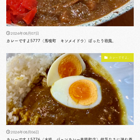
2026年08月07日
カレーですよ5777（馬喰町 キンメイドウ）ぽったり欧風。
カレーですよ。
2026年08月06日
カレーですよ5776（木場 ジャンカレー東陽町店）何気なさに潜む尊