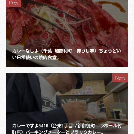
Prev
カレーなしよ（千葉 加曽利町 赤うし亭）ちょうどい
い日常使いの焼肉食堂。
Next
カレーですよ5416（台東2丁目 /新御徒町 ラホール竹
町店）パーキングメーターとブラックカレー。