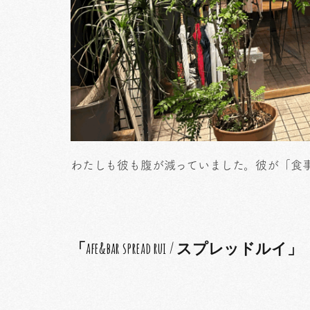
わたしも彼も腹が減っていました。彼が「食
「afe&bar spread rui / スプレッドルイ」