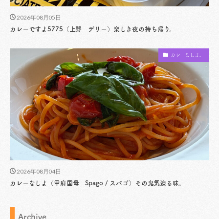
2026年08月05日
カレーですよ5775（上野 デリー）楽しき夜の持ち帰り。
カレーなしよ。
2026年08月04日
カレーなしよ（甲府国母 Spago / スパゴ）その鬼気迫る味。
Archive