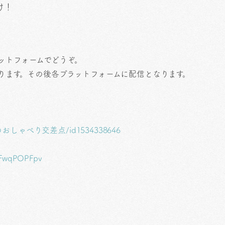
け！
ットフォームでどうぞ。
上がります。その後各プラットフォームに配信となります。
/はぴいのおしゃべり交差点/id1534338646
5WFwqPOPFpv