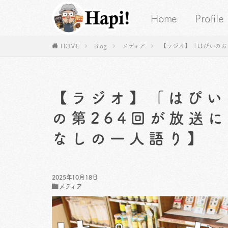
Home
Profile
HOME
Blog
メディア
【ラジオ】「はぴいのお
【ラジオ】「はぴい
の第264回が放送
なしの一人語り】
2025年10月18日
メディア