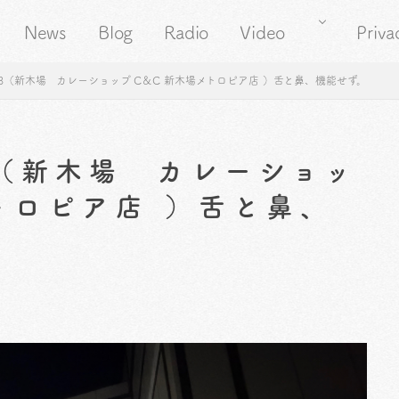
News
Blog
Radio
Video
Priva
48（新木場 カレーショップ C＆C 新木場メトロピア店 ）舌と鼻、機能せず。
8（新木場 カレーショッ
トロピア店 ）舌と鼻、