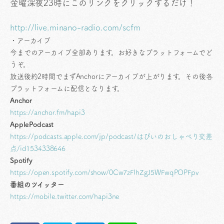
金曜深夜23時にこのリンクをクリックするだけ！
http://live.minano-radio.com/scfm
・アーカイブ
今までのアーカイブ全部あります。お好きなプラットフォームでど
うぞ。
放送後約2時間でまずAnchorにアーカイブが上がります。その後各
プラットフォームに配信となります。
Anchor
https://anchor.fm/hapi3
ApplePodcast
https://podcasts.apple.com/jp/podcast/はぴいのおしゃべり交差
点/id1534338646
Spotify
https://open.spotify.com/show/0Cw7zFIhZgJ5WFwqPOPFpv
番組のツイッター
https://mobile.twitter.com/hapi3ne