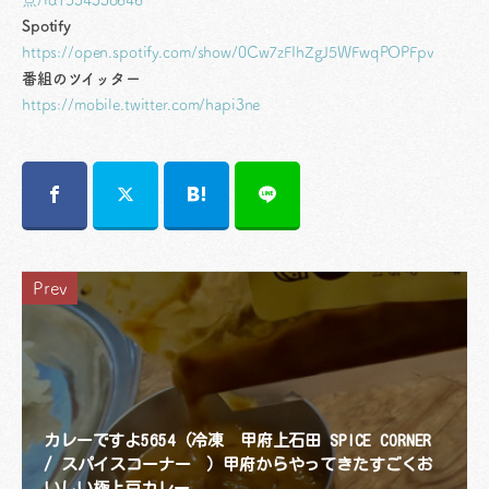
点/id1534338646
Spotify
https://open.spotify.com/show/0Cw7zFIhZgJ5WFwqPOPFpv
番組のツイッター
https://mobile.twitter.com/hapi3ne
Prev
カレーですよ5654（冷凍 甲府上石田 SPICE CORNER
/ スパイスコーナー ）甲府からやってきたすごくお
いしい極上豆カレー。