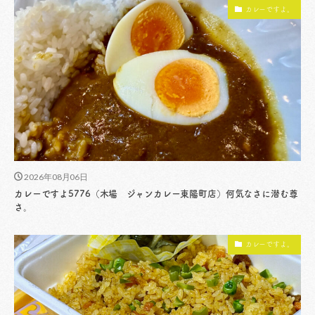
カレーですよ。
2026年08月06日
カレーですよ5776（木場 ジャンカレー東陽町店）何気なさに潜む尊
さ。
カレーですよ。