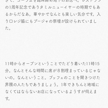
さて、コーラムを踏み締め地下のお店へ。レストラン
の1周年記念でありタミルニューイヤーの時期でもあ
るからだなあ。華やかでなんとも楽しい気分です。入
り口レジ脇にもプージャの祭壇が設けられていまし
た。
11時からオープンということでたどり着いた11時15
分。なんとそんな時間に席が８割埋まっているじゃな
いの。なんということ。ブッフェのことを聞きつけた
界隈の人たちでありましょう。1年できちんと地域に
なくてはならないお店になっているようすが伺えま
す。