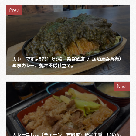
Prev
カレーですよ5731（北柏 染谷酒店 / 居酒屋呑兵衛）
ぬまカレー、焼きそば仕立て。
Next
カレーなしよ（チェーン 吉野家）絶品牛重、いいん