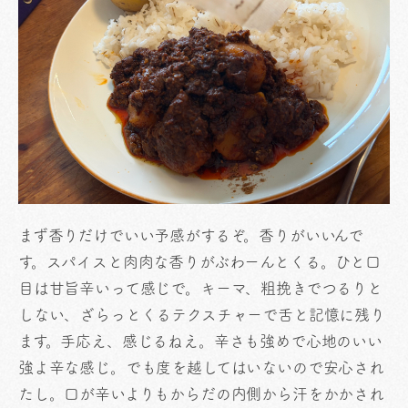
まず香りだけでいい予感がするぞ。香りがいいんで
す。スパイスと肉肉な香りがぶわーんとくる。ひと口
目は甘旨辛いって感じで。キーマ、粗挽きでつるりと
しない、ざらっとくるテクスチャーで舌と記憶に残り
ます。手応え、感じるねえ。辛さも強めで心地のいい
強よ辛な感じ。でも度を越してはいないので安心され
たし。口が辛いよりもからだの内側から汗をかかされ