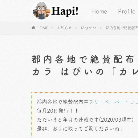
Home
Profile
HOME
お知らせ
Magazine
都内各地で絶賛配布
都内各地で絶賛配布
カラ はぴいの「カ
都内各地で絶賛配布中
フリーペーパー・コ
毎月20日発行！！
ただいま６年目の連載です(2020/03現在)
是非、お手に取ってご覧くださいね！