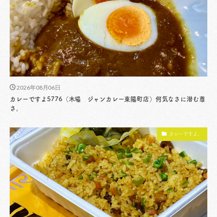
2026年08月06日
カレーですよ5776（木場 ジャンカレー東陽町店）何気なさに潜む尊
さ。
カレーですよ。