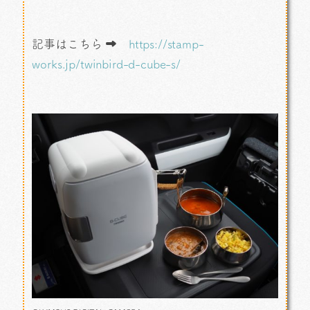
記事はこちら ➡
https://stamp-
works.jp/twinbird-d-cube-s/