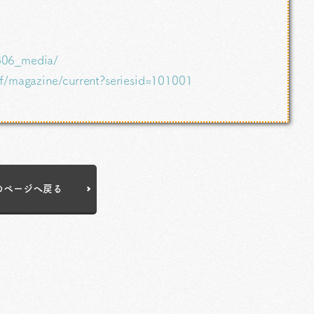
0806_media/
f/magazine/current?seriesid=101001
のページへ戻る