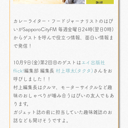
カレーライター・フードジャーナリストのはぴ
いがSapporoCityFM 毎週金曜日24時(翌日0時)
からゲストを呼んで役立つ情報、面白い情報ま
で発信！
10月9日(金)第2回目のゲストは
エイ出版社
flick!
編集部 編集長
村上琢太(タクタ)
さんをお
呼びしました！！
村上編集長はクルマ、モーターサイクルなど趣
味のおしゃべりが噛み合うはぴいの友人でもあ
ります。
ガジェット誌の前に担当していた趣味雑誌のお
話なども聞けそうですよ。