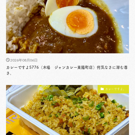
2026年08月06日
カレーですよ5776（木場 ジャンカレー東陽町店）何気なさに潜む尊
さ。
カレーですよ。