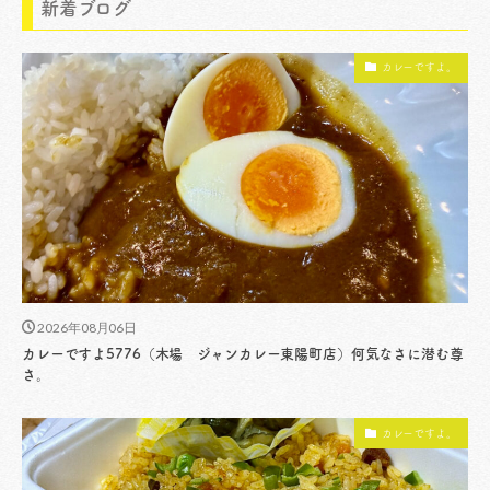
新着ブログ
カレーですよ。
2026年08月06日
カレーですよ5776（木場 ジャンカレー東陽町店）何気なさに潜む尊
さ。
カレーですよ。