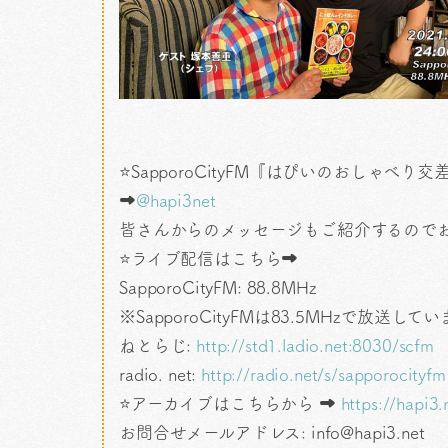
⭐SapporoCityFM『はぴいのおしゃべり交差点
➡
@hapi3net
皆さんからのメッセージもご紹介するので
⭐ライブ配信はこちら➡
SapporoCityFM: 88.8MHz
※SapporoCityFMは83.5MHzで放送して
ねとらじ:
http://std1.ladio.net:8030/scfm
radio. net:
http://radio.net/s/sapporocityfm
⭐アーカイブはこちらから ➡
https://hapi3.
お問合せメールアドレス: info@hapi3.net