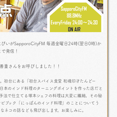
SapporoCityFM 毎週金曜日24時(翌日0時)か
まで発信！
塚本善重さんをお呼びしました！！
フ。初台にある「初台スパイス食堂 和魂印才たんどー
、日本のインド料理のターニングポイントを作った店だと
手法で仕立てる塚本シェフの料理は大変に繊細。その秘
シピブック「にっぽんのインド料理」のことについてう
きなネコの話なども飛び出します。お楽しみに。