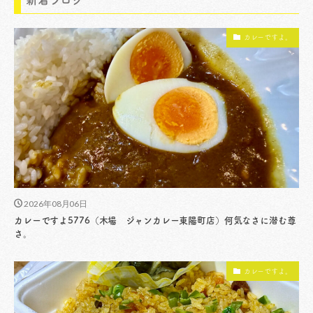
カレーですよ。
2026年08月06日
カレーですよ5776（木場 ジャンカレー東陽町店）何気なさに潜む尊
さ。
カレーですよ。