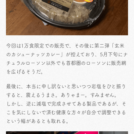
今回は1万食限定での販売で、その後に第二弾「玄米
のカシューナッツカレー」が控えており、5月下旬にナ
チュラルローソン以外でも首都圏のローソンに販売網
を広げるそうだ。
最後に、本当に申し訳ないと思いつつ岩塩をひと振り
すると、震えるうまさ。ありゃまー。すみません。
しかし、逆に減塩で完成させてある製品であるが、そ
こを気にしないで済む健康な方々が自分で調整できる
という幅があるとも取れる。