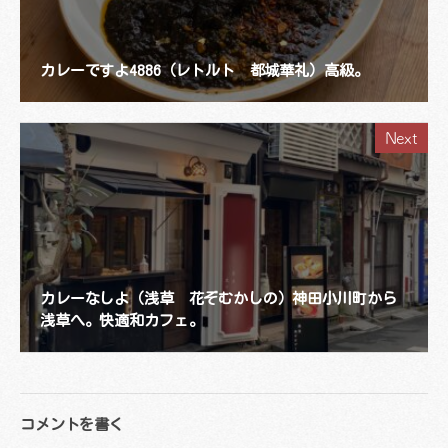
カレーですよ4886（レトルト 都城華礼）高級。
Next
カレーなしよ（浅草 花ぞむかしの）神田小川町から
浅草へ。快適和カフェ。
コメントを書く