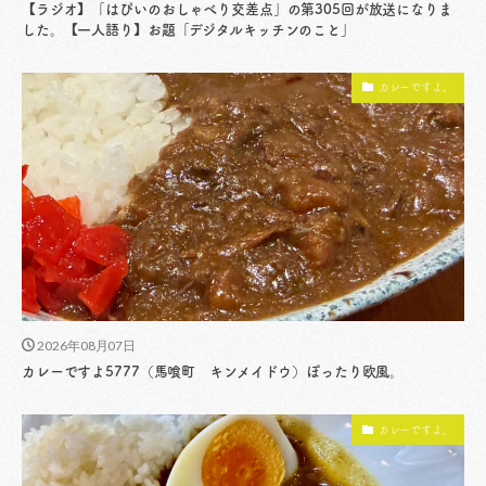
【ラジオ】「はぴいのおしゃべり交差点」の第305回が放送になりま
した。【一人語り】お題「デジタルキッチンのこと」
カレーですよ。
2026年08月07日
カレーですよ5777（馬喰町 キンメイドウ）ぽったり欧風。
カレーですよ。