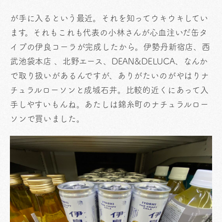
が手に入るという最近。それを知ってウキウキしてい
ます。それもこれも代表の小林さんが心血注いだ缶タ
イプの伊良コーラが完成したから。伊勢丹新宿店、西
武池袋本店 、北野エース、DEAN&DELUCA、なんか
で取り扱いがあるんですが、ありがたいのがやはりナ
チュラルローソンと成城石井。比較的近くにあって入
手しやすいもんね。あたしは錦糸町のナチュラルロー
ソンで買いました。