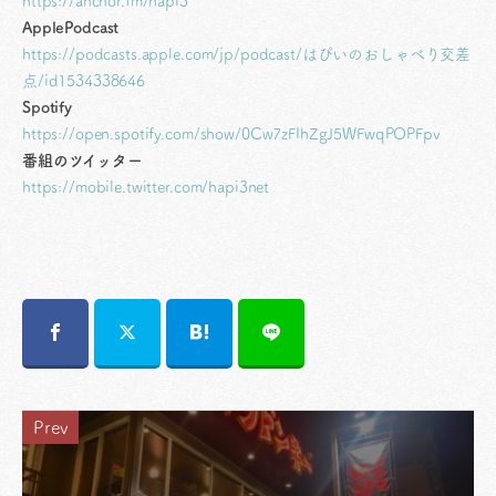
https://anchor.fm/hapi3
ApplePodcast
https://podcasts.apple.com/jp/podcast/はぴいのおしゃべり交差
点/id1534338646
Spotify
https://open.spotify.com/show/0Cw7zFIhZgJ5WFwqPOPFpv
番組のツイッター
https://mobile.twitter.com/hapi3net
Prev