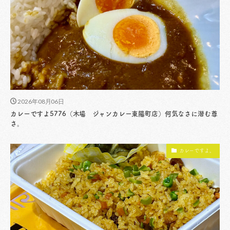
2026年08月06日
カレーですよ5776（木場 ジャンカレー東陽町店）何気なさに潜む尊
さ。
カレーですよ。