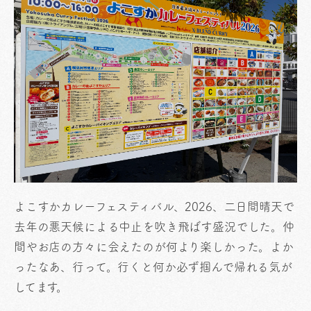
よこすかカレーフェスティバル、2026、二日間晴天で
去年の悪天候による中止を吹き飛ばす盛況でした。仲
間やお店の方々に会えたのが何より楽しかった。よか
ったなあ、行って。行くと何か必ず掴んで帰れる気が
してます。