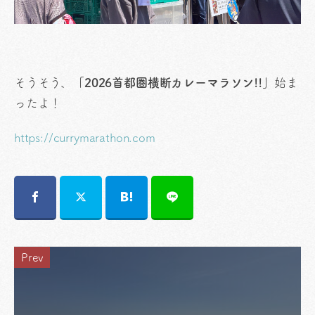
そうそう、
「2026首都圏横断カレーマラソン!!」
始ま
ったよ！
https://currymarathon.com
Prev