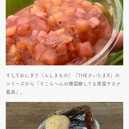
そしておにぎり（らしきもの）「THEさいたまX」の
シリーズから「そこらへんの爆裂鯵してる南蛮サカナ
最高」。