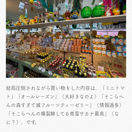
結局圧倒されながら買い物をした内容は、「ミニトマ
ト」「オールレーズン」（大好きなのよ）「そこらへ
んの森すぎて滅フルーツティーゼリー」（情報過多）
「そこらへんの爆裂鯵してる南蛮サカナ最高」（な
に？）、です。