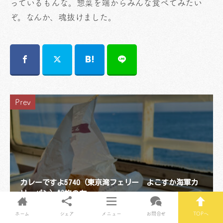
っているもんな。惣菜を端からみんな食べてみたい
ぞ。なんか、魂抜けました。
Prev
カレーですよ5740（東京湾フェリー よこすか海軍カ
リーパン）船旅の友。
ホーム
シェア
メニュー
お問合せ
TOPへ