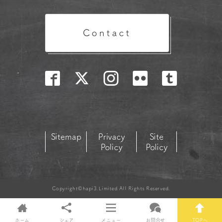
Contact
Sitemap
Privacy
Site
Policy
Policy
Copyright©hapi3.Limited All Rights Reserved.
ホーム
シェア
メニュー
お問合せ
TOPへ