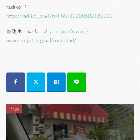
radiko ：
http://radiko.jp/#!/ts/FMJ/20200502180000
番組ホームページ：
https://www.j-
wave.co.jp/original/sociedad/
Prev