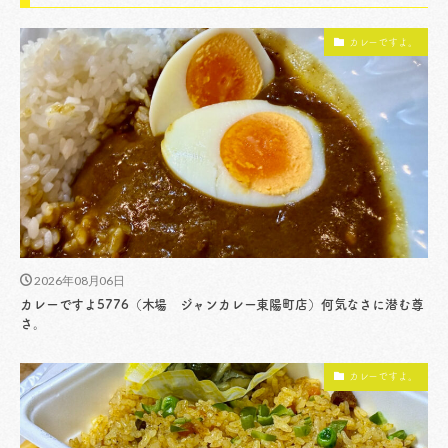
カレーですよ。
2026年08月06日
カレーですよ5776（木場 ジャンカレー東陽町店）何気なさに潜む尊
さ。
カレーですよ。