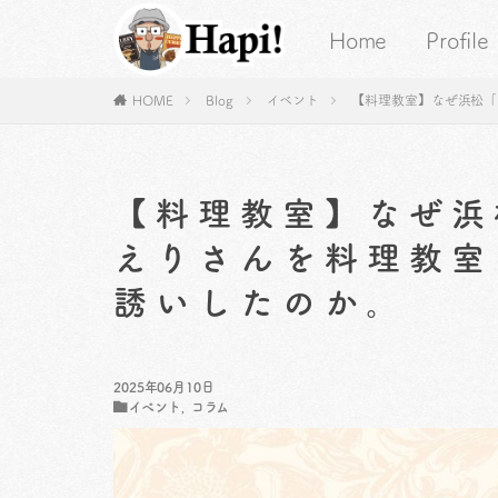
Home
Profile
HOME
Blog
イベント
【料理教室】なぜ浜松「
【料理教室】なぜ浜
えりさんを料理教室
誘いしたのか。
2025年06月10日
イベント
,
コラム