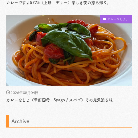
カレーですよ5775（上野 デリー）楽しき夜の持ち帰り。
カレーなしよ。
2026年08月04日
カレーなしよ（甲府国母 Spago / スパゴ）その鬼気迫る味。
Archive